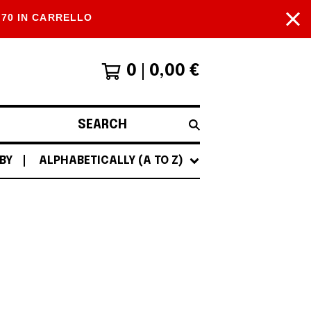
P70 IN CARRELLO
0
0,00
€
SEARCH
BY
ALPHABETICALLY (A TO Z)